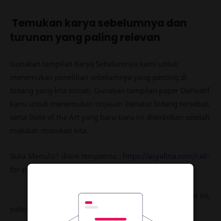
Temukan karya sebelumnya dan
turunan yang paling relevan
Gunakan tampilan Karya Sebelumnya kami untuk
menemukan penelitian sebelumnya yang penting di
bidang yang kita minati. Gunakan tampilan paper Derivatif
kami untuk menemukan tinjauan literatur bidang tersebut,
serta State of the Art yang baru-baru ini diterbitkan setelah
makalah masukan kita.
Suka Menulis? disini tempatmu :
https://asyafina.com/call-
for-paper-asyafina-academy/
Ada beberapa metode dalam menggunakan alat ini,
yaitu dengan