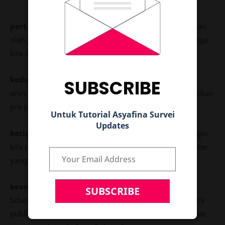
pertama,
menggunakan doa paper yang dipublikasikan
oleh jurnal. Ini adalah sebuah identifikasi paper sehingga
kita dapat mentrack keunikan dari sebuah paper.
kedua,
kita dapat menggunakan url paper pada arXiv.
SUBSCRIBE
arxiv Adalah sebuah tempat form dalam mempublikasikan
pre paper sebelum diterbitkan.
Untuk Tutorial Asyafina Survei
Updates
ketiga,
kita dapat menggunakan judul paper yang ingin
kita cari, tentunya dengan cara ini kita bisa melihat teater
yang mirip dengan apa yang kita cari.
keempat,
kita dapat menggunakan url dari Semantic
Scholar, sebuah platform indexing yang digunakan para
publisher yang di bidang akademik. Keempat, Kita dapat