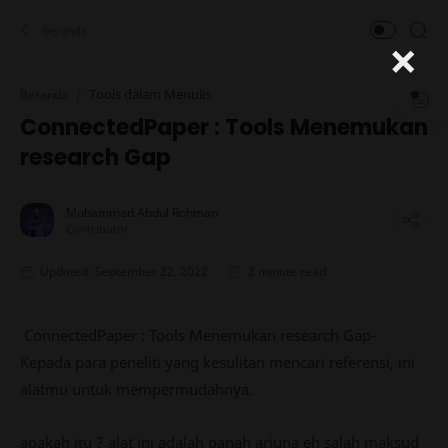
×
Tools dalam Menulis
Beranda
ConnectedPaper : Tools Menemukan
research Gap
2 minute read
ConnectedPaper : Tools Menemukan research Gap-
Kepada para peneliti yang kesulitan mencari referensi, ini
alatmu untuk mempermudahnya.
apakah itu ? alat ini adalah panah arjuna eh salah maksud